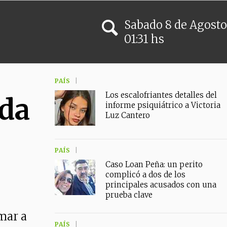
Sabado
8
de
Agosto
01:31 hs
PAÍS
Los escalofriantes detalles del
ada
informe psiquiátrico a Victoria
Luz Cantero
PAÍS
Caso Loan Peña: un perito
complicó a dos de los
principales acusados con una
prueba clave
rmar a
PAÍS