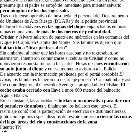
presume que el padre se arrojó de inmediato para intentar salvarlo,
pero ninguno de los dos logró salir.
Tras un intenso operativo de búsqueda, el personal del Departamento
de Unidades de Alto Riesgo (DUAR) y de la policía provincial
hallaron los cadáveres
en las aguas del dique
enganchados en unas
ramas en una zona de
más de dos metros de profundidad.
Cristian y Álvaro salieron de paseo este miércoles en las cercanías del
Dique El Cajón, en Capilla del Monte. Sus familiares dijeron que
habían ido a “tirar piedras al río”
.
Sin embargo, al notar que las horas pasaban y no regresaban, se
alarmaron. Intentaron comunicarse al celular de Cristian y como no
obtuvieron respuesta fueron a buscarlos. Horas después
encontraron
su auto junto al dique
y en ese momento avisaron a la Policía.
De acuerdo con la información publicada por el portal cordobés
El
Doce
, los familiares hicieron un rastrillaje por el río Calabalumba y así
fue como llegaron al Chevrolet Aveo gris, propiedad de Cristian.
El
coche estaba cerrado con llave
a unos 600 metros del balneario
Águila Blanca.
En ese instante, las autoridades
iniciaron un operativo para dar con
el paradero de ambos
y finalmente los hallaron este jueves. El
rastrillaje contó con la participación de efectivos de distintas fuerzas,
junto con equipos especializados de rescate que
recorrieron las costas
del lago, áreas del río y construcciones de la zona
.
Fuente: TN