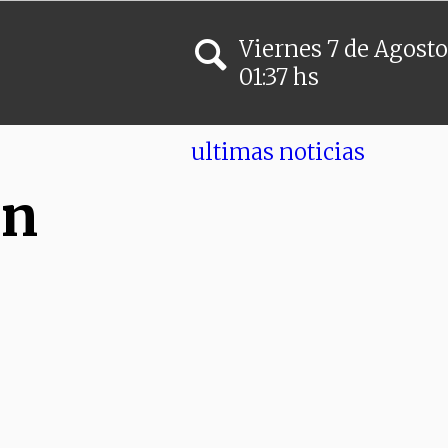
Viernes
7
de
Agosto
01:37 hs
ultimas noticias
en