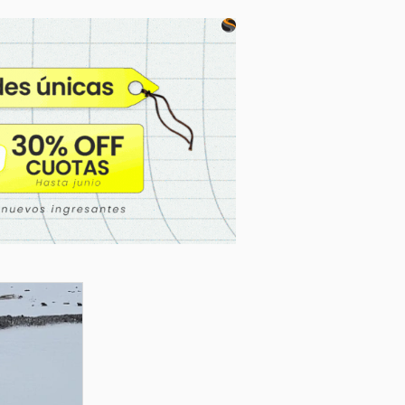
allanamiento en un puesto del Sur
provincial, donde los efectivos
encontraron restos de fauna silvestre y
diversos elementos. Dos personas
quedaron a disposición de la Justicia.