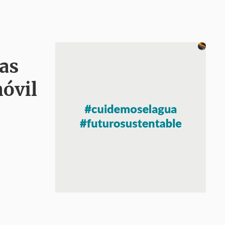
as
óvil